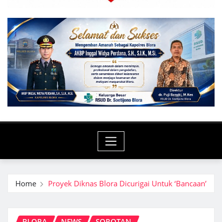
Home
Proyek Diknas Blora Dicurigai Untuk ‘Bancaan’
BLORA
NEWS
SOROTAN