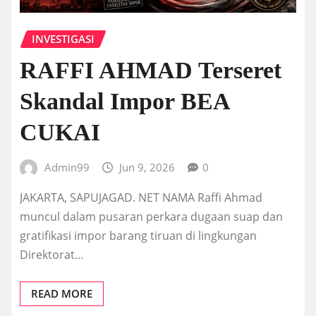
INVESTIGASI
RAFFI AHMAD Terseret
Skandal Impor BEA
CUKAI
Admin99
Jun 9, 2026
0
JAKARTA, SAPUJAGAD. NET NAMA Raffi Ahmad
muncul dalam pusaran perkara dugaan suap dan
gratifikasi impor barang tiruan di lingkungan
Direktorat…
READ MORE