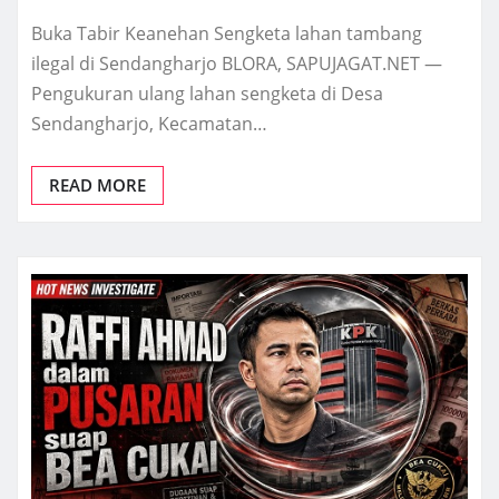
Buka Tabir Keanehan Sengketa lahan tambang
ilegal di Sendangharjo BLORA, SAPUJAGAT.NET —
Pengukuran ulang lahan sengketa di Desa
Sendangharjo, Kecamatan…
READ MORE