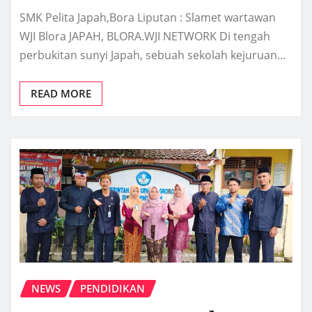
SMK Pelita Japah,Bora Liputan : Slamet wartawan
WJI Blora JAPAH, BLORA.WJI NETWORK Di tengah
perbukitan sunyi Japah, sebuah sekolah kejuruan…
READ MORE
NEWS
PENDIDIKAN