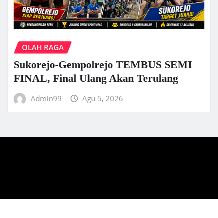
OLAH RAGA
Sukorejo-Gempolrejo TEMBUS SEMI
FINAL, Final Ulang Akan Terulang
Admin99
Agu 5, 2026
Copyright © 2025 | Sapujagad.net
|
News Gadgets
by