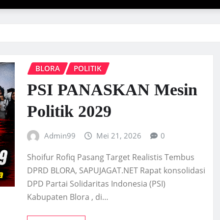
BLORA
POLITIK
PSI PANASKAN Mesin
Politik 2029
Admin99
Mei 21, 2026
0
Shoifur Rofiq Pasang Target Realistis Tembus
DPRD BLORA, SAPUJAGAT.NET Rapat konsolidasi
DPD Partai Solidaritas Indonesia (PSI)
Kabupaten Blora , di…