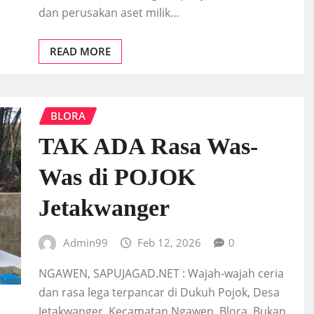
dan perusakan aset milik…
READ MORE
BLORA
TAK ADA Rasa Was-
Was di POJOK
Jetakwanger
Admin99
Feb 12, 2026
0
NGAWEN, SAPUJAGAD.NET : Wajah-wajah ceria
dan rasa lega terpancar di Dukuh Pojok, Desa
Jetakwanger, Kecamatan Ngawen, Blora. Bukan