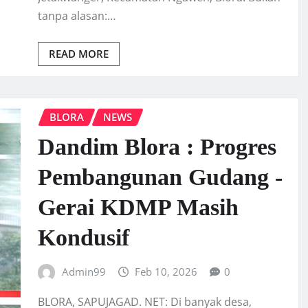
tanpa alasan:…
READ MORE
BLORA
NEWS
Dandim Blora : Progres
Pembangunan Gudang -
Gerai KDMP Masih
Kondusif
Admin99
Feb 10, 2026
0
BLORA, SAPUJAGAD. NET: Di banyak desa,