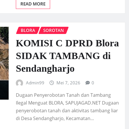
READ MORE
BLORA
SOROTAN
KOMISI C DPRD Blora
SIDAK TAMBANG di
Sendangharjo
Admin99
Mei 7, 2026
0
Dugaan Penyerobotan Tanah dan Tambang
Ilegal Menguat BLORA, SAPUJAGAD.NET Dugaan
penyerobotan tanah dan aktivitas tambang liar
di Desa Sendangharjo, Kecamatan…