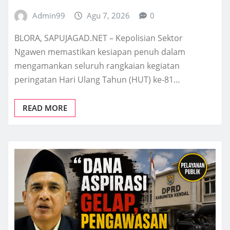
Admin99
Agu 7, 2026
0
BLORA, SAPUJAGAD.NET – Kepolisian Sektor
Ngawen memastikan kesiapan penuh dalam
mengamankan seluruh rangkaian kegiatan
peringatan Hari Ulang Tahun (HUT) ke-81…
READ MORE