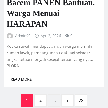
Bacem PANEN Bantuan,
Warga Menuai
HARAPAN
Admin99
Agu 2, 2026
0
Ketika sawah mendapat air dan warga memiliki
rumah layak, pembangunan tidak lagi sekadar
angka, tetapi menjadi kesejahteraan yang nyata.
BLORA,…
READ MORE
Paginasi
1
2
…
5