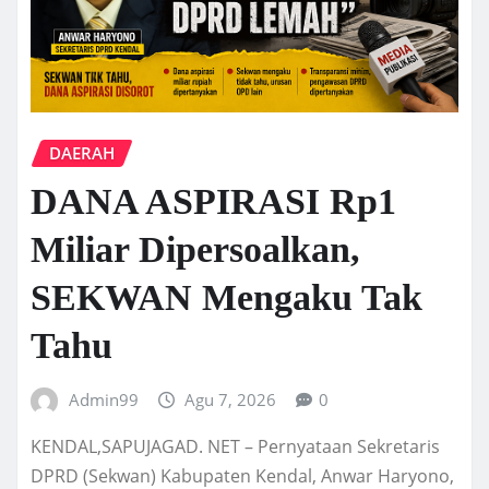
DAERAH
DANA ASPIRASI Rp1
Miliar Dipersoalkan,
SEKWAN Mengaku Tak
Tahu
Admin99
Agu 7, 2026
0
KENDAL,SAPUJAGAD. NET – Pernyataan Sekretaris
DPRD (Sekwan) Kabupaten Kendal, Anwar Haryono,