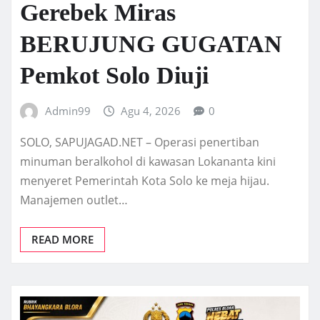
Gerebek Miras
BERUJUNG GUGATAN
Pemkot Solo Diuji
Admin99
Agu 4, 2026
0
SOLO, SAPUJAGAD.NET – Operasi penertiban
minuman beralkohol di kawasan Lokananta kini
menyeret Pemerintah Kota Solo ke meja hijau.
Manajemen outlet…
READ MORE