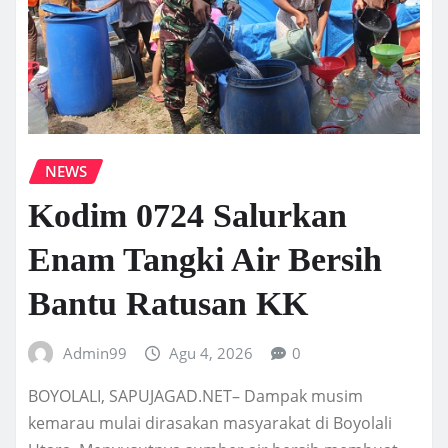
NEWS
Kodim 0724 Salurkan
Enam Tangki Air Bersih
Bantu Ratusan KK
Admin99
Agu 4, 2026
0
BOYOLALI, SAPUJAGAD.NET– Dampak musim
kemarau mulai dirasakan masyarakat di Boyolali