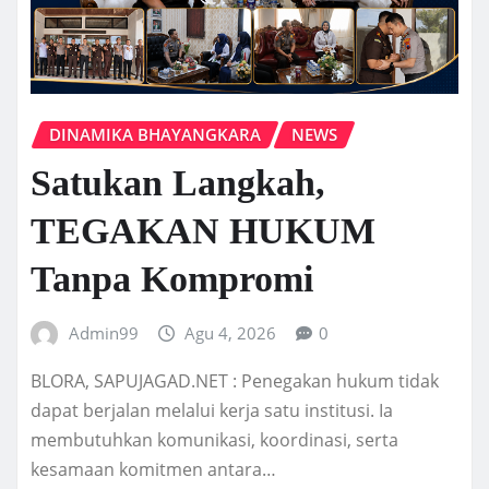
DINAMIKA BHAYANGKARA
NEWS
Satukan Langkah,
TEGAKAN HUKUM
Tanpa Kompromi
Admin99
Agu 4, 2026
0
BLORA, SAPUJAGAD.NET : Penegakan hukum tidak
dapat berjalan melalui kerja satu institusi. Ia
membutuhkan komunikasi, koordinasi, serta
kesamaan komitmen antara…