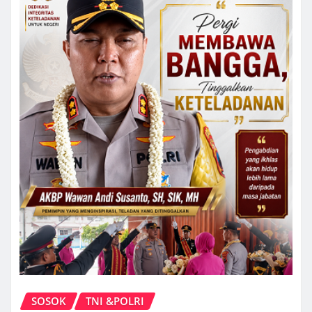
SOSOK
TNI &POLRI