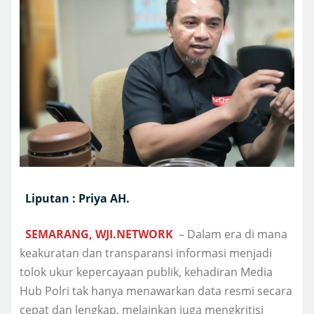
Liputan : Priya AH.
SEMARANG, WJI.NETWORK
– Dalam era di mana
keakuratan dan transparansi informasi menjadi
tolok ukur kepercayaan publik, kehadiran Media
Hub Polri tak hanya menawarkan data resmi secara
cepat dan lengkap, melainkan juga mengkritisi