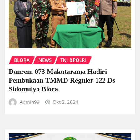
BLORA
NEWS
TNI &POLRI
Danrem 073 Makutarama Hadiri
Pembukaan TMMD Reguler 122 Ds
Sidomulyo Blora
Admin99
Okt 2, 2024