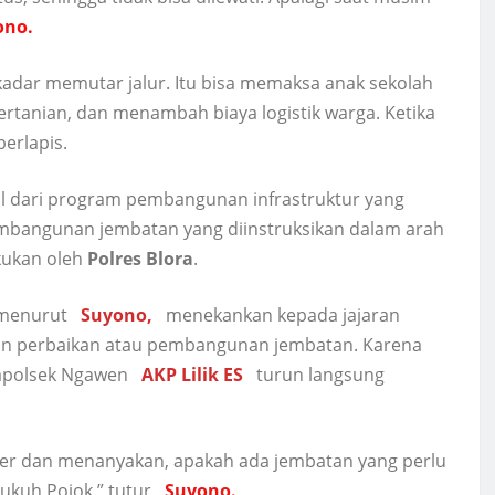
ono.
ekadar memutar jalur. Itu bisa memaksa anak sekolah
rtanian, dan menambah biaya logistik warga. Ketika
erlapis.
wal dari program pembangunan infrastruktur yang
embangunan jembatan yang diinstruksikan dalam arah
akukan oleh
Polres Blora
.
 menurut
Suyono,
menekankan kepada jajaran
n perbaikan atau pembangunan jembatan. Karena
Kapolsek Ngawen
AKP Lilik ES
turun langsung
er dan menanyakan, apakah ada jembatan yang perlu
ukuh Pojok,” tutur
Suyono.