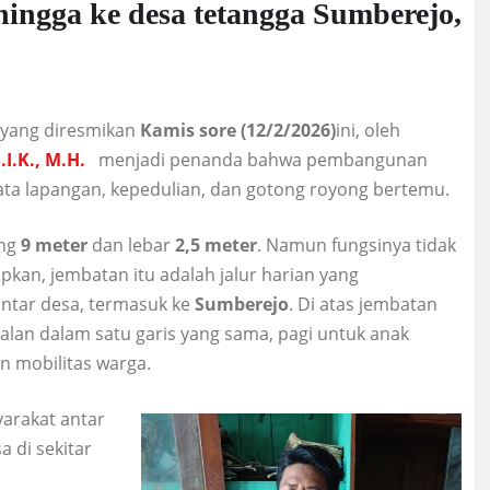
ingga ke desa tetangga Sumberejo,
yang diresmikan
Kamis sore (12/2/2026)
ini, oleh
I.K., M.H.
menjadi penanda bahwa pembangunan
ata lapangan, kepedulian, dan gotong royong bertemu.
ang
9 meter
dan lebar
2,5 meter
. Namun fungsinya tidak
an, jembatan itu adalah jalur harian yang
ntar desa, termasuk ke
Sumberejo
. Di atas jembatan
jalan dalam satu garis yang sama, pagi untuk anak
an mobilitas warga.
arakat antar
 di sekitar