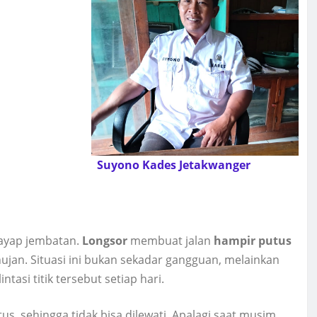
Suyono Kades Jetakwanger
sayap jembatan.
Longsor
membuat jalan
hampir putus
jan. Situasi ini bukan sekadar gangguan, melainkan
asi titik tersebut setiap hari.
us, sehingga tidak bisa dilewati. Apalagi saat musim