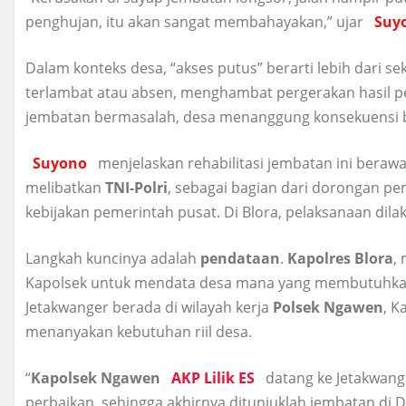
penghujan, itu akan sangat membahayakan,” ujar
Suy
Dalam konteks desa, “akses putus” berarti lebih dari s
terlambat atau absen, menghambat pergerakan hasil pe
jembatan bermasalah, desa menanggung konsekuensi b
Suyono
menjelaskan rehabilitasi jembatan ini bera
melibatkan
TNI-Polri
, sebagai bagian dari dorongan p
kebijakan pemerintah pusat. Di Blora, pelaksanaan dil
Langkah kuncinya adalah
pendataan
.
Kapolres Blora
,
Kapolsek untuk mendata desa mana yang membutuhka
Jetakwanger berada di wilayah kerja
Polsek Ngawen
, 
menanyakan kebutuhan riil desa.
“
Kapolsek Ngawen
AKP Lilik ES
datang ke Jetakwang
perbaikan, sehingga akhirnya ditunjuklah jembatan di D